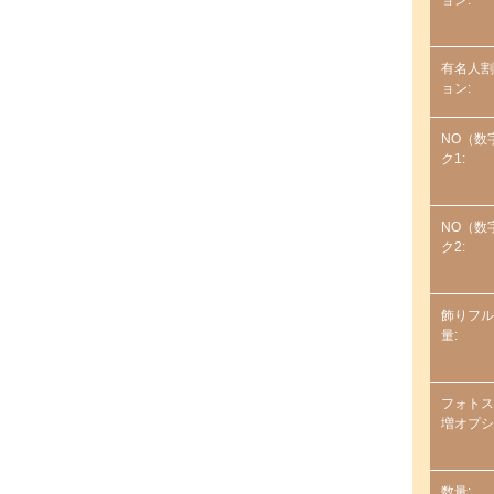
有名人割
ョン:
NO（数
ク1:
NO（数
ク2:
飾りフル
量:
フォトス
増オプシ
数量: