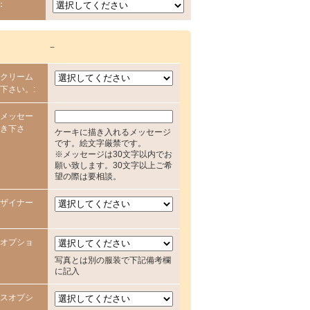
：
－
クリーム
下さい。:
メッセー
き下さ
ケーキに描き入れるメッセージ
です。絵文字厳禁です。
※メッセージは30文字以内でお
願い致します。30文字以上ご希
望の際は要相談。
ザイナー
オプショ
写真とは別の服装で下記備考欄
に記入
スオプシ