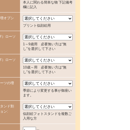
本人に関わる簡単な物 下記備考
欄に記入
増オプシ
プリント似顔絵用
字）ローソ
1～9歳用 必要無い方は“無
し”を選択して下さい
字）ローソ
10歳～用 必要無い方は“無
し”を選択して下さい
ーツの増
季節により変更する事が御座い
ます。
タンド割
ョン:
似顔絵フォトスタンドを複数ご
入用な方