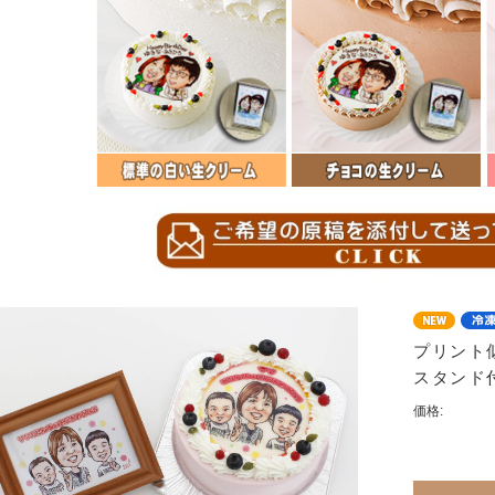
プリント似
スタンド
価格: