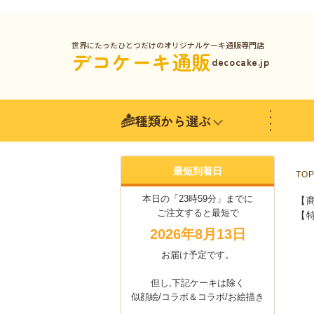
世界にたったひとつだけのオリジナルケーキ通販専門店
デコケーキ通販
decocake.jp
種類から選ぶ
最短到着日
TO
本日の「23時59分」までに
【商
ご注文すると最短で
【
2026年8月13日
お届け予定です。
但し,下記ケーキは除く
似顔絵/コラボ＆コラボ/お絵描き