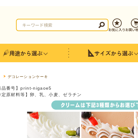
お気に入り
お買い
用途から選ぶ
サイズから選ぶ
P
デコレーションケーキ
品番号】print-nigaoe5
特定原材料等】卵、乳、小麦、ゼラチン