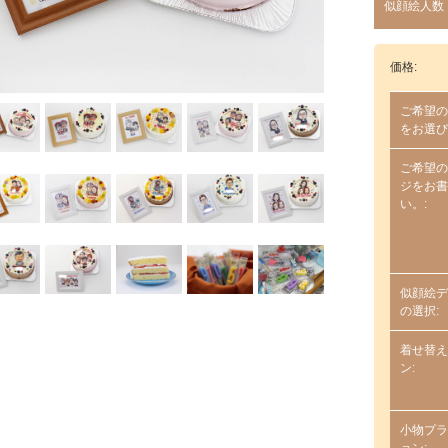
似顔絵人数
価格:
ご希望の
をお選び
ご希望の
ジをお書
い。:
似顔絵デ
の選択:
着せ替え
ン:
小物プラ
ョン: