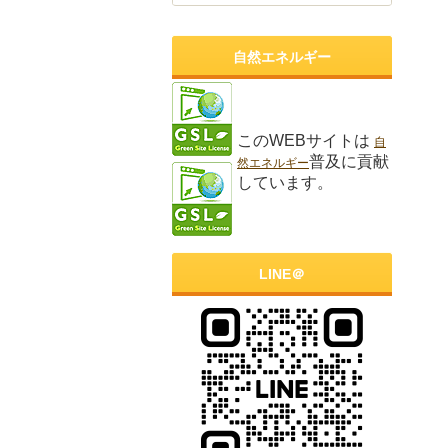
自然エネルギー
このWEBサイトは
自
普及に貢献
然エネルギー
しています。
LINE＠